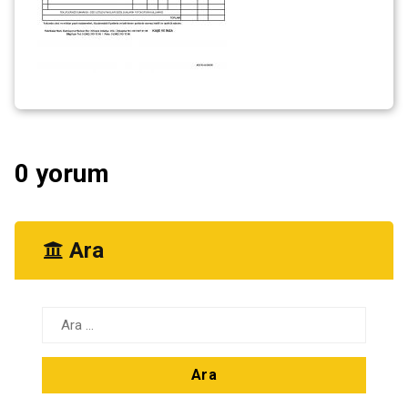
0 yorum
Ara
Arama: