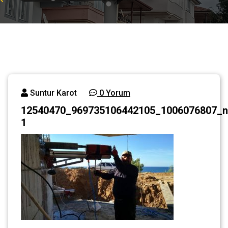
Suntur Karot
0 Yorum
12540470_969735106442105_1006076807_n
1