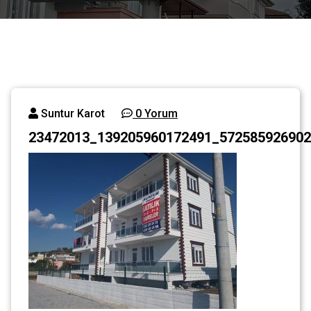
Suntur Karot
0 Yorum
23472013_139205960172491_572585926902