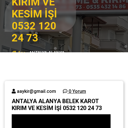
KIRIM VE
KESİM İŞİ
0532 120
24 73
Ana
ANTALYA ALANYA
sayfa
BELEK KAROT
KIRIM VE KESİM İŞİ
Genel
0532 120 24 73
aaykir@gmail.com
0 Yorum
ANTALYA ALANYA BELEK KAROT
KIRIM VE KESİM İŞİ 0532 120 24 73