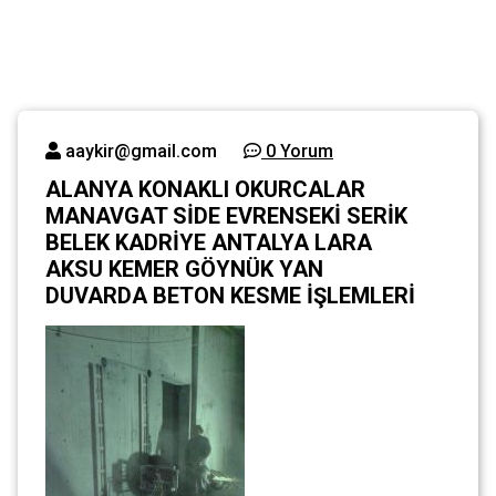
BETON
KESME
İŞLEMLERİ
aaykir@gmail.com
0 Yorum
Ana
ALANYA KONAKLI
ALANYA KONAKLI OKURCALAR
sayfa
OKURCALAR
MANAVGAT SİDE EVRENSEKİ SERİK
MANAVGAT SİDE
BELEK KADRİYE ANTALYA LARA
Genel
EVRENSEKİ SERİK
AKSU KEMER GÖYNÜK YAN
BELEK KADRİYE
DUVARDA BETON KESME İŞLEMLERİ
ANTALYA LARA
AKSU KEMER
GÖYNÜK YAN
DUVARDA BETON
KESME İŞLEMLERİ