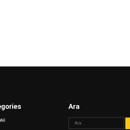
egories
Ara
Arama:
AR