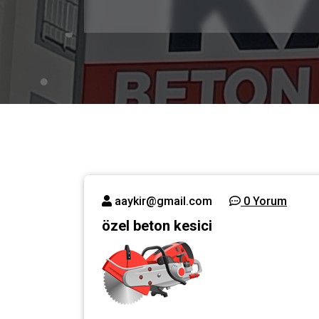
aaykir@gmail.com
0 Yorum
özel beton kesici