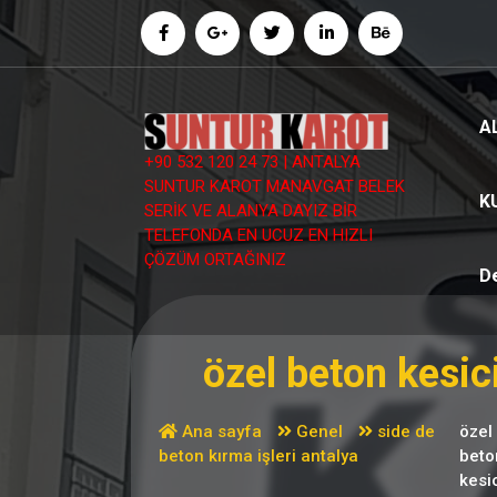
İçeriğe
geç
A
+90 532 120 24 73 | ANTALYA
SUNTUR KAROT MANAVGAT BELEK
K
SERİK VE ALANYA DAYIZ BİR
TELEFONDA EN UCUZ EN HIZLI
ÇÖZÜM ORTAĞINIZ
D
özel beton kesic
Ana sayfa
Genel
side de
özel
beton kırma işleri antalya
beto
kesi