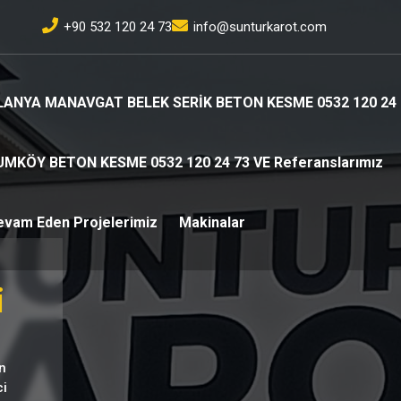
+90 532 120 24 73
info@sunturkarot.com
LANYA MANAVGAT BELEK SERİK BETON KESME 0532 120 24 
UMKÖY BETON KESME 0532 120 24 73 VE Referanslarımız
evam Eden Projelerimiz
Makinalar
i
n
ci