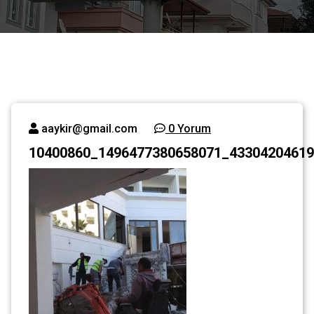
aaykir@gmail.com
0 Yorum
10400860_1496477380658071_43304204619