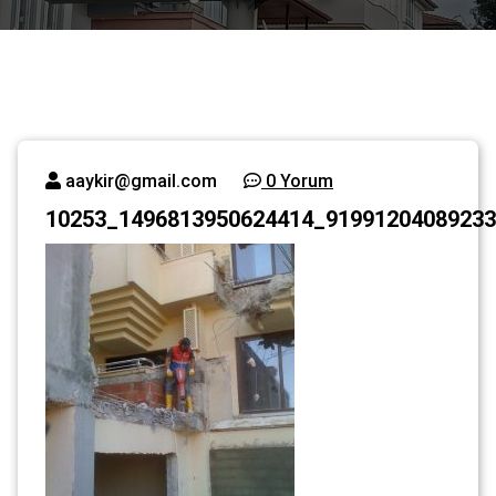
aaykir@gmail.com
0 Yorum
10253_1496813950624414_91991204089233