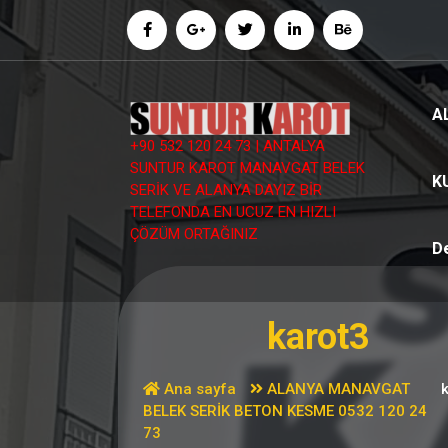
İçeriğe
geç
A
+90 532 120 24 73 | ANTALYA
SUNTUR KAROT MANAVGAT BELEK
K
SERİK VE ALANYA DAYIZ BİR
TELEFONDA EN UCUZ EN HIZLI
ÇÖZÜM ORTAĞINIZ
D
karot3
Ana sayfa
ALANYA MANAVGAT
BELEK SERİK BETON KESME 0532 120 24
73