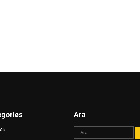
egories
Ara
Arama:
AR