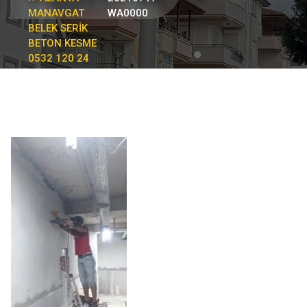
MANAVGAT
WA0000
BELEK SERİK
BETON KESME
0532 120 24
73