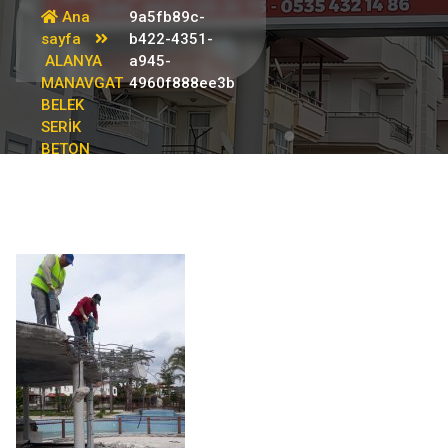
Ana
9a5fb89c-
sayfa
b422-4351-
ALANYA
a945-
MANAVGAT
4960f888ee3b
BELEK
SERİK
BETON
KESME
0532 120
24 73